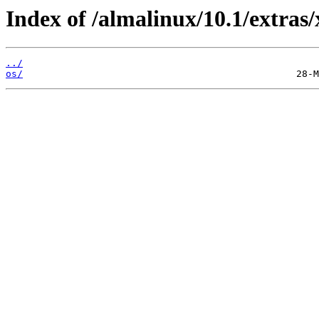
Index of /almalinux/10.1/extras
../
os/